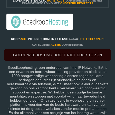
ZILVER REGISTER
€1.50
ACTIE!
€0.75
DOMEINREGISTRATIE MET
FRAME-FORWARDING MET
ONBEPERK REDIRECTS
KOOP .
SITE
INTERNET DOMEIN EXTENSIE
€37.70
SITE ACTIE!
€24.70
CATEGORIE:
ACTIES
DOMEINNAMEN
GOEDE WEBHOSTING HOEFT NIET DUUR TE ZIJN
Goedkoophosting, een onderdeel van InterIP Networks BV, is
een ervaren en betrouwbaar hosting provider en biedt sinds
1999 hoogwaardige webhosting diensten tegen coulante
bedragen aan. Met zijn vriendelijke helpdesk en
bereikbaarheid via telefoon, e-mail maar ook lekker ouderwets
gewoon op ons kantoor bent u verzekerd van hoogwaardig
support en expertise. Wij hebben geen uurtje factuurtje
mentaliteit en stoppen niet voordat wij u naar tevredenheid
hebben geholpen. Ons razendsnelle webhosting en server
platform is voorzien van de beste hardware en kan van de
kleinste tot de grootste websites zonder moeite prima hosten.
En dat allemaal voor een schijntje van het bedrag wat u kwijt